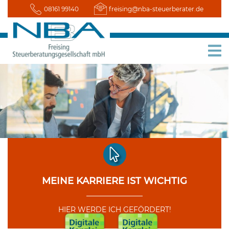
08161 99140
freising@nba-steuerberater.de
MEINE KARRIERE IST WICHTIG
HIER WERDE ICH GEFÖRDERT!