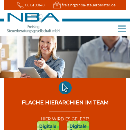
08161 99140
freising@nba-steuerberater.de
FLACHE HIERARCHIEN IM TEAM
HIER WIRD ES GELEBT!